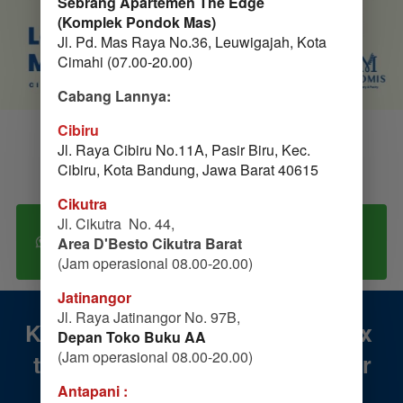
Sebrang Apartemen The Edge
(Komplek Pondok Mas)
Jl. Pd. Mas Raya No.36, Leuwigajah, Kota 
Cimahi (07.00-20.00)
Cabang Lannya:
Cibiru
Jl. Raya Cibiru No.11A, Pasir Biru, Kec. 
Cibiru, Kota Bandung, Jawa Barat 40615
Cikutra
PESAN LANGSUNG DARI CABANG
Jl. Cikutra  No. 44, 
TERDEKAT DENGAN LOKASI MOMS SAAT
`
Area D'Besto Cikutra Barat
INI 💕
(Jam operasional 08.00-20.00)
Jatinangor
Jl. Raya Jatinangor No. 97B, 
Kok ubi kejunya sampe butuh 3x 
Depan Toko Buku AA
(Jam operasional 08.00-20.00)
tarikan napas? 
@mamankuliner
Antapani :