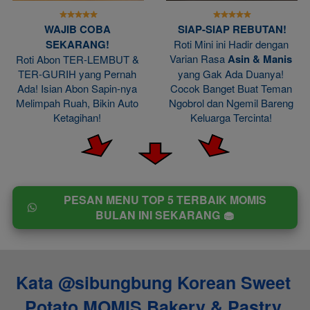
WAJIB COBA 
SIAP-SIAP REBUTAN!
SEKARANG!
Roti Mini ini Hadir dengan 
Varian Rasa 
Asin & Manis
Roti Abon TER-LEMBUT & 
TER-GURIH yang Pernah 
yang Gak Ada Duanya! 
Ada! Isian Abon Sapin-nya 
Cocok Banget Buat Teman 
Melimpah Ruah, Bikin Auto 
Ngobrol dan Ngemil Bareng 
Ketagihan! 
Keluarga Tercinta! 
PESAN MENU TOP 5 TERBAIK MOMIS
`
BULAN INI SEKARANG 🧁
Kata @sibungbung Korean Sweet 
Potato MOMIS Bakery & Pastry 