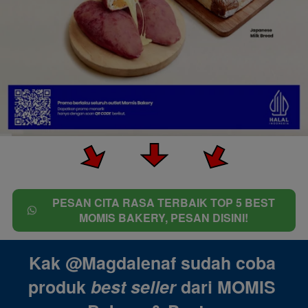
PESAN CITA RASA TERBAIK TOP 5 BEST
`
MOMIS BAKERY, PESAN DISINI!
Kak @Magdalenaf sudah coba 
produk 
best seller 
dari
MOMIS 