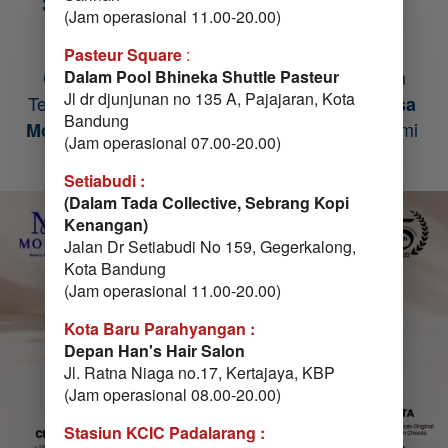
Semua Best Seller dalam Satu 
(Jam operasional 11.00-20.00)
Kotak! 
Pasteur Square
 : 
 Dapatkan Semua Kelezatan 
CUMA KALI INI!
Dalam Pool Bhineka Shuttle Pasteur
Jl dr djunjunan no 135 A, Pajajaran, Kota 
Terbaik Momis Bakery dalam 
Paket Cerita Rasa 
Bandung
! Ragam Produk 
 Bakery Kami 
Momis
Best Seller
(Jam operasional 07.00-20.00)
Siap Manjakan Lidahmu! Limited Edition! 
Setiabudi :
(Dalam Tada Collective, Sebrang Kopi 
Kenangan)
Jalan Dr Setiabudi No 159, Gegerkalong, 
Kota Bandung 
(Jam operasional 11.00-20.00)
Kota Baru Parahyangan :
Depan Han's Hair Salon
Jl. Ratna Niaga no.17, Kertajaya, KBP
(Jam operasional 08.00-20.00)
Stasiun KCIC Padalarang :